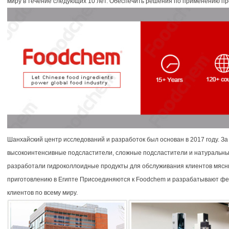
миру в течение следующих 10 лет. Обеспечить решения по применению про
Шанхайский центр исследований и разработок был основан в 2017 году. З
высокоинтенсивные подсластители, сложные подсластители и натуральные
разработали гидроколлоидные продукты для обслуживания клиентов мясн
приготовлению в Египте Присоединяются к Foodchem и разрабатывают ф
клиентов по всему миру.