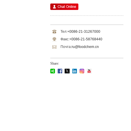
Тел:
+0086-21-31267000
Факс:
+0086-21-58768440
Почта:
ru@foodchem.cn
Share: