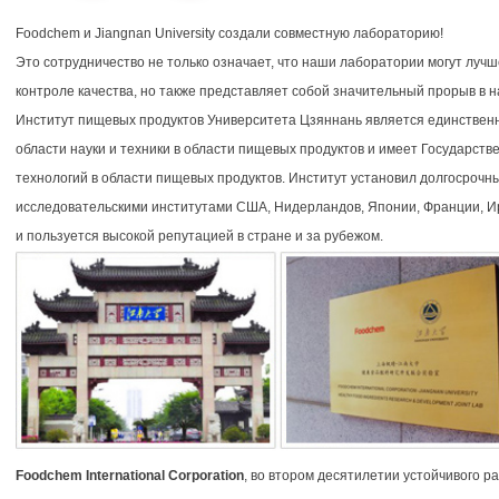
Foodchem и Jiangnan University создали совместную лабораторию!
Это сотрудничество не только означает, что наши лаборатории могут луч
контроле качества, но также представляет собой значительный прорыв в 
Институт пищевых продуктов Университета Цзяннань является единствен
области науки и техники в области пищевых продуктов и имеет Государст
технологий в области пищевых продуктов. Институт установил долгосрочн
исследовательскими институтами США, Нидерландов, Японии, Франции, Ир
и пользуется высокой репутацией в стране и за рубежом.
Foodchem International Corporation
, во втором десятилетии устойчивого р