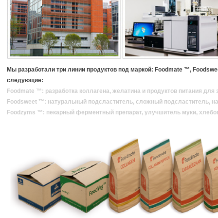
Мы разработали три линии продуктов под маркой: Foodmate ™, Foodsw
следующие:
Foodmate ™: разработка коллагена, желатина и продуктов питания для
Foodsweet ™: натуральный подсластитель, сложный подсластитель, н
Foodzyms ™: пекарный ферментный препарат, улучшитель муки, хлебо