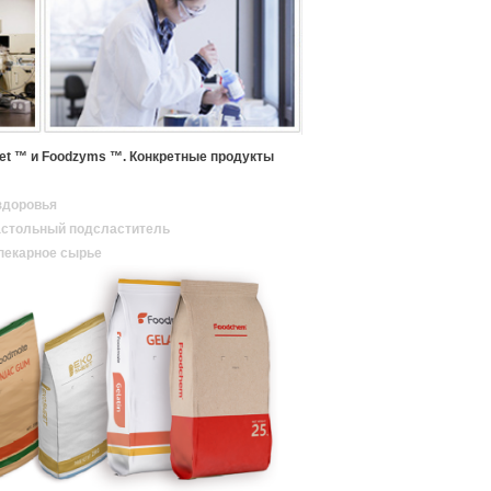
eet ™ и Foodzyms ™. Конкретные продукты
 здоровья
астольный подсластитель
пекарное сырье