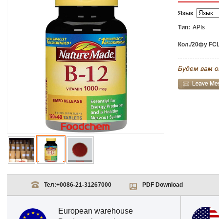
Язык
:
Тип:
APIs
Кол./20фу FCL
Будем вам о
Тел:
+0086-21-31267000
PDF Download
European warehouse