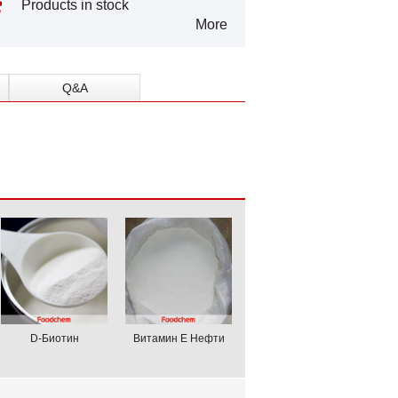
Products in stock
More
Q&A
D-Биотин
Витамин Е Нефти