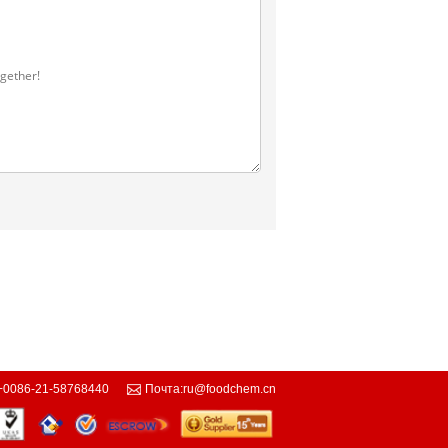
+0086-21-58768440
Почта:
ru@foodchem.cn