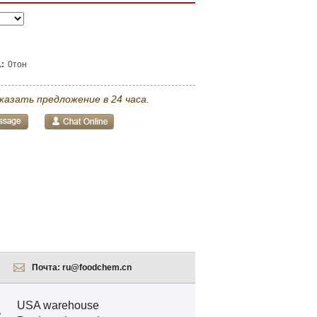
:
0тон
казать предложение в 24 часа.
Почта:
ru@foodchem.cn
USA warehouse