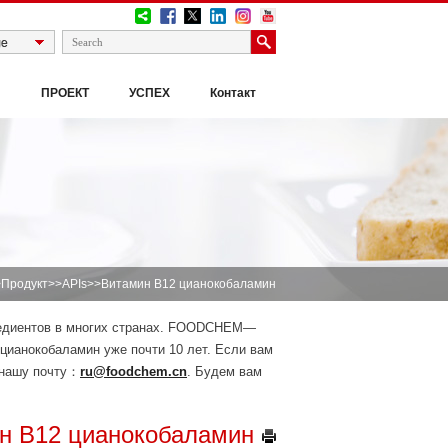
И
ПРОЕКТ
УСПЕХ
Контакт
>
Продукт
>>
APIs
>>Витамин B12 цианокобаламин
редиентов в многих странах. FOODCHEM—
цианокобаламин уже почти 10 лет. Если вам
 нашу почту：
ru@foodchem.cn
. Будем вам
н B12 цианокобаламин