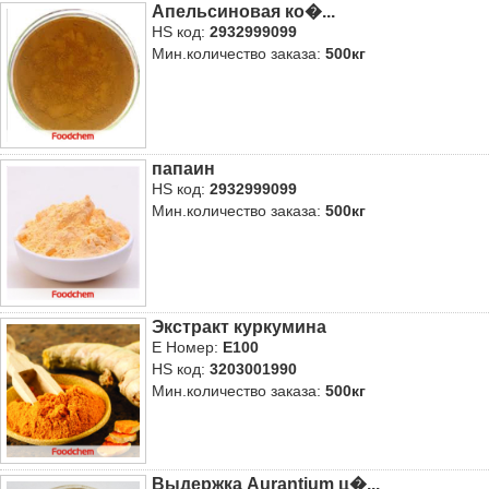
Апельсиновая ко�...
HS код:
2932999099
Мин.количество заказа:
500кг
папаин
HS код:
2932999099
Мин.количество заказа:
500кг
Экстракт куркумина
E Номер:
E100
HS код:
3203001990
Мин.количество заказа:
500кг
Выдержка Aurantium ц�...