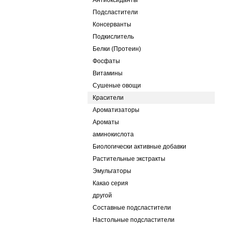
Антиоксиданты
Подсластители
Консерванты
Подкислитель
Белки (Протеин)
Фосфаты
Витамины
Сушеные овощи
Красители
Ароматизаторы
Ароматы
аминокислота
Биологически активные добавки
Растительные экстракты
Эмульгаторы
Какао серия
другой
Составные подсластители
Настольные подсластители