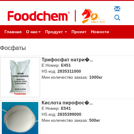
Главная
О нас
Продукт
Проект
Новости
Фосфаты
Трифосфат натри�...
E Номер:
E451
HS код:
2835311000
Мин.количество заказа:
1000кг
Кислота пирофос�...
E Номер:
E541
HS код:
2835399000
Мин.количество заказа:
500кг