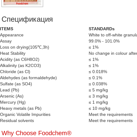
Спецификация
ITEMS
STANDARDs
Appearance
White to off-white granul
Assay
99.0% - 101.0%
Loss on drying(105℃,3h)
≤ 1%
Heat Stability
No change in colour afte
Acidity (as C6H8O2)
≤ 1%
Alkalinity (as K2CO3)
≤ 1%
Chloride (as Cl)
≤ 0.018%
Aldehydes (as formaldehyde)
≤ 0.1%
Sulfate (as SO4)
≤ 0.038%
Lead (Pb)
≤ 5 mg/kg
Arsenic (As)
≤ 3 mg/kg
Mercury (Hg)
≤ 1 mg/kg
Heavy metals (as Pb)
≤ 10 mg/kg
Organic Volatile Impurities
Meet the requirements
Residual solvents
Meet the requirements
Why Choose Foodchem®