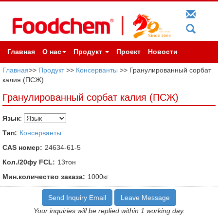
Главная
О нас
Продукт
Проект
Новости
Главная
>>
Продукт
>>
Консерванты
>> Гранулированный сорбат
калия (ПСЖ)
Гранулированный сорбат калия (ПСЖ)
Язык
:
Тип:
Консерванты
CAS номер:
24634-61-5
Кол./20фу FCL:
13тон
Мин.количество заказа:
1000кг
Send Inquiry Email
Leave Message
Your inquiries will be replied within 1 working day.