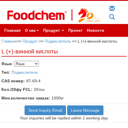
Главная
О нас
Продукт
Проект
Новости
Главная
>>
Продукт
>>
Подкислитель
>> L (+)-винной кислоты
L (+)-винной кислоты
Язык
:
Тип:
Подкислитель
CAS номер:
87-69-4
Кол./20фу FCL:
20тон
Мин.количество заказа:
1000кг
Send Inquiry Email
Leave Message
Your inquiries will be replied within 1 working day.