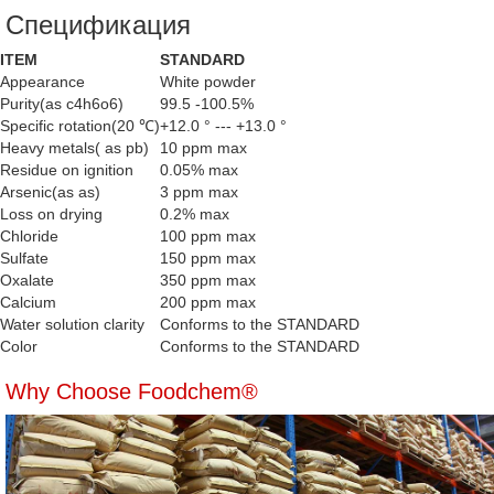
Спецификация
ITEM
STANDARD
Appearance
White powder
Purity(as c4h6o6)
99.5 -100.5%
Specific rotation(20 ℃)
+12.0 ° --- +13.0 °
Heavy metals( as pb)
10 ppm max
Residue on ignition
0.05% max
Arsenic(as as)
3 ppm max
Loss on drying
0.2% max
Chloride
100 ppm max
Sulfate
150 ppm max
Oxalate
350 ppm max
Calcium
200 ppm max
Water solution clarity
Conforms to the STANDARD
Color
Conforms to the STANDARD
Why Choose Foodchem®