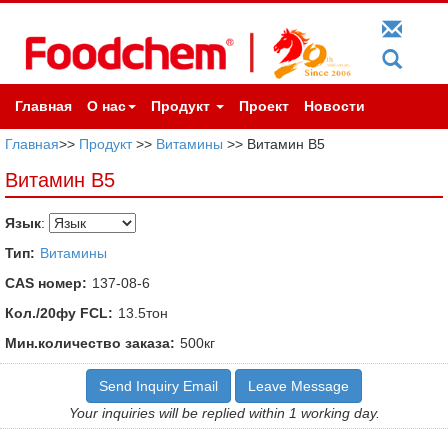
Главная
О нас
Продукт
Проект
Новости
Главная
>>
Продукт
>>
Витамины
>> Витамин В5
Витамин В5
Язык
:
Тип:
Витамины
CAS номер:
137-08-6
Кол./20фу FCL:
13.5тон
Мин.количество заказа:
500кг
Send Inquiry Email
Leave Message
Your inquiries will be replied within 1 working day.