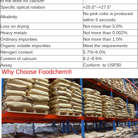
to the tests for calcium
Specific optical rotation
+25.0°~+27.5°
No pink color is produced
Alkalinity
within 5 seconds
Loss on drying
Not more than 5.0%
Heavy metals
Not more than 0.002%
Ordinary impurities
Not more than 1.0%
Organic volatile impurities
Meet the requirements
Nitrogen content
5.7%~6.0%
Content of calcium
8.2~8.6%
Assay
Conform to USP30
Why Choose Foodchem®