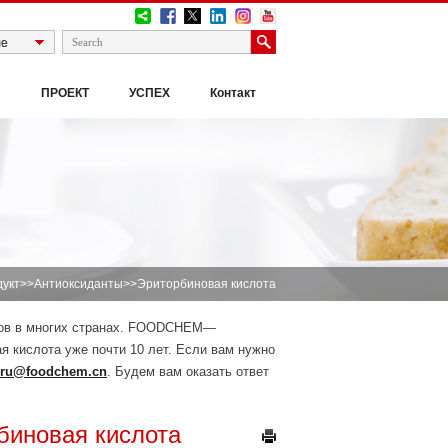
И
ПРОЕКТ
УСПЕХ
Контакт
укт
>>
Антиоксиданты
>>Эриторбиновая кислота
тов в многих странах. FOODCHEM—
я кислота уже почти 10 лет. Если вам нужно
ru@foodchem.cn
. Будем вам оказать ответ
биновая кислота