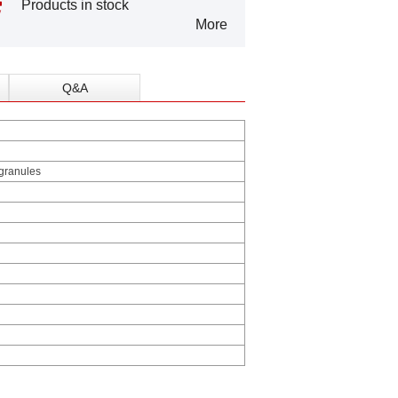
Products in stock
More
Q&A
 granules