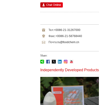
Тел:
+0086-21-31267000
Факс:
+0086-21-58768440
Почта:
ru@foodchem.cn
Share:
Independently Developed Products