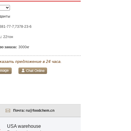
иданты
381-77-7;7378-23-6
:
22тон
о заказа:
3000кг
казать предложение в 24 часа.
Почта:
ru@foodchem.cn
USA warehouse