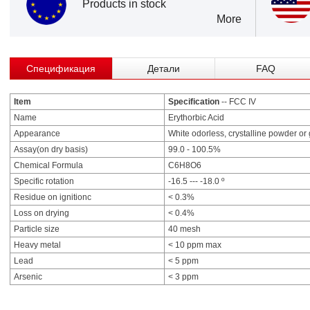
Products in stock
More
Спецификация
Детали
FAQ
Item
Specification
-- FCC IV
Name
Erythorbic Acid
Appearance
White odorless, crystalline powder or
Assay(on dry basis)
99.0 - 100.5%
Chemical Formula
C6H8O6
Specific rotation
-16.5 --- -18.0 º
Residue on ignitionc
< 0.3%
Loss on drying
< 0.4%
Particle size
40 mesh
Heavy metal
< 10 ppm max
Lead
< 5 ppm
Arsenic
< 3 ppm