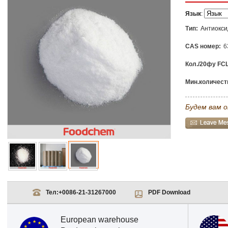
Язык
:
Тип:
Антиокс
CAS номер:
6
Кол./20фу FCL
Мин.количеств
Будем вам о
Тел:
+0086-21-31267000
PDF Download
European warehouse