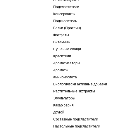
Антиоксиданты
Подсластители
Консерванты
Подкислитель
Белки (Протеин)
Фосфаты
Витамины
Сушеные овощи
Красители
Ароматизаторы
Ароматы
аминокислота
Биологически активные добавки
Растительные экстракты
Эмульгаторы
Какао серия
другой
Составные подсластители
Настольные подсластители