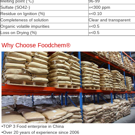
Melting point (°C)
96-99
Sulfate (SO42-)
=<300 ppm
Residue on Ignition (%)
=<0.10
Completeness of solution
Clear and transparent
Organic volatile impurities
=<0.5
Loss on Drying (%)
=<0.5
Why Choose Foodchem®
•TOP 3 Food enterprise in China
•Over 20 years of experience since 2006