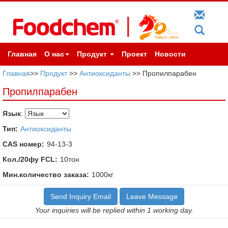
Главная
О нас
Продукт
Проект
Новости
Главная
>>
Продукт
>>
Антиоксиданты
>> Пропилпарабен
Пропилпарабен
Язык
:
Тип:
Антиоксиданты
CAS номер:
94-13-3
Кол./20фу FCL:
10тон
Мин.количество заказа:
1000кг
Send Inquiry Email
Leave Message
Your inquiries will be replied within 1 working day.