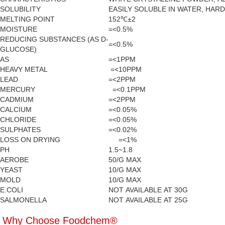
SOLUBILITY
EASILY SOLUBLE IN WATER, HAR
MELTING POINT
152℃±2
MOISTURE
=<0.5%
REDUCING SUBSTANCES (AS D-
=<0.5%
GLUCOSE)
AS
=<1PPM
HEAVY METAL
=<10PPM
LEAD
=<2PPM
MERCURY
=<0.1PPM
CADMIUM
=<2PPM
CALCIUM
=<0.05%
CHLORIDE
=<0.05%
SULPHATES
=<0.02%
LOSS ON DRYING
=<1%
PH
1.5~1.8
AEROBE
50/G MAX
YEAST
10/G MAX
MOLD
10/G MAX
E.COLI
NOT AVAILABLE AT 30G
SALMONELLA
NOT AVAILABLE AT 25G
Why Choose Foodchem®