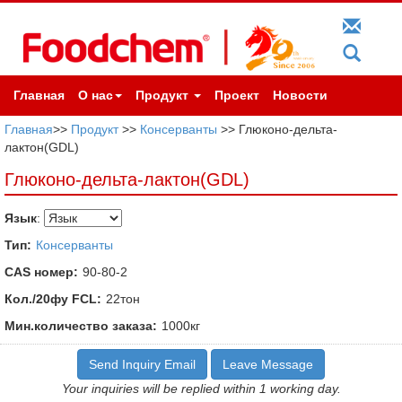
Главная
О нас
Продукт
Проект
Новости
Главная
>>
Продукт
>>
Консерванты
>> Глюконо-дельта-
лактон(GDL)
Глюконо-дельта-лактон(GDL)
Язык
:
Тип:
Консерванты
CAS номер:
90-80-2
Кол./20фу FCL:
22тон
Мин.количество заказа:
1000кг
Send Inquiry Email
Leave Message
Your inquiries will be replied within 1 working day.