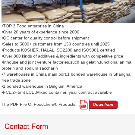
•TOP 3 Food enterprise in China
•Over 20 years of experience since 2006
•QC center for quality control before shipment
•Sales to 5000+ customers from 150 countries until 2025
•Products KOSHER, HALAL,ISO2200 and ISO9001 certified
•Over 800 kinds of additives & ingredients with competitive price
•Inhouse and joint venture factories,such as gelatin,functional animal
protein and sodium saccharin
•7 warehouses in China main port,1 bonded warehouse in Shanghai
free trade zone
•1 bonded warehouse in Belgium, America
•FCL,2--5mt LCL ,Mixed container, year contract available
The PDF File Of Foodchem® Products: