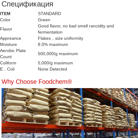
Спецификация
ITEM
STANDARD
Color
Green
Good flavor, no bad smell rancidity and
Flavor
fermentation
Appreance
Flakes，size uniformity
Moisture
8.0% maximum
Aerobic Plate
500,000/g maximum
Count
Coliform
5,000/g maximum
E．Coli
None Detected
Why Choose Foodchem®