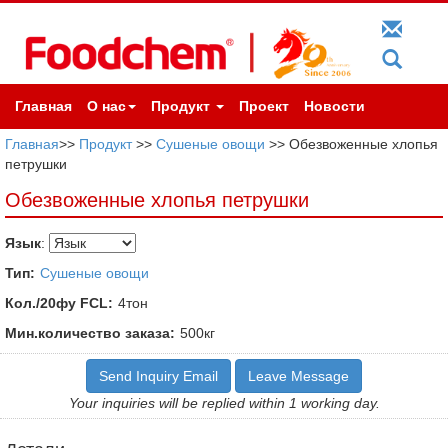
Главная
О нас
Продукт
Проект
Новости
Главная
>>
Продукт
>>
Сушеные овощи
>> Обезвоженные хлопья
петрушки
Обезвоженные хлопья петрушки
Язык
:
Тип:
Сушеные овощи
Кол./20фу FCL:
4тон
Мин.количество заказа:
500кг
Send Inquiry Email
Leave Message
Your inquiries will be replied within 1 working day.