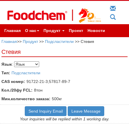
Главная
О нас
Продукт
Проект
Новости
Главная
>>
Продукт
>>
Подсластители
>> Стевия
Стевия
Язык
:
Тип:
Подсластители
CAS номер:
91722-21-3;57817-89-7
Кол./20фу FCL:
8тон
Мин.количество заказа:
500кг
Send Inquiry Email
Leave Message
Your inquiries will be replied within 1 working day.