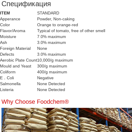
Спецификация
ITEM
STANDARD
Apperance
Powder, Non-caking
Color
Orange to orange-red
Flavor/Aroma
Typical of tomato, free of other smell
Moisture
7.0% maximum
Ash
3.0% maximum
Foreign Material
None
Defects
3.0% maximum
Aerobic Plate Count
10,000/g maximum
Mould and Yeast
300/g maximum
Coliform
400/g maximum
E．Coli
Negative
Salmonella
None Detected
Listeria
None Detected
Why Choose Foodchem®