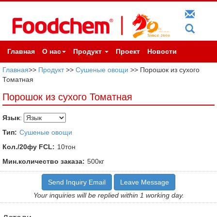
Главная
О нас
Продукт
Проект
Новости
Главная
>>
Продукт
>>
Сушеные овощи
>> Порошок из сухого
Томатная
Порошок из сухого Томатная
Язык
:
Тип:
Сушеные овощи
Кол./20фу FCL:
10тон
Мин.количество заказа:
500кг
Send Inquiry Email
Leave Message
Your inquiries will be replied within 1 working day.