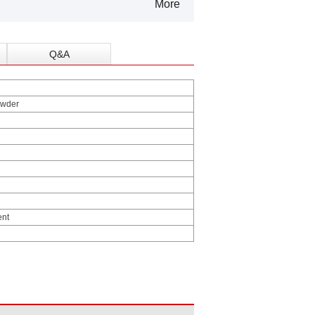
More
Q&A
owder
ent