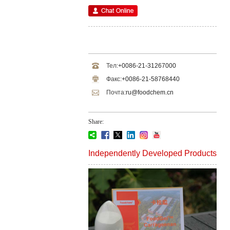
Тел:
+0086-21-31267000
Факс:
+0086-21-58768440
Почта:
ru@foodchem.cn
Share:
Independently Developed Products