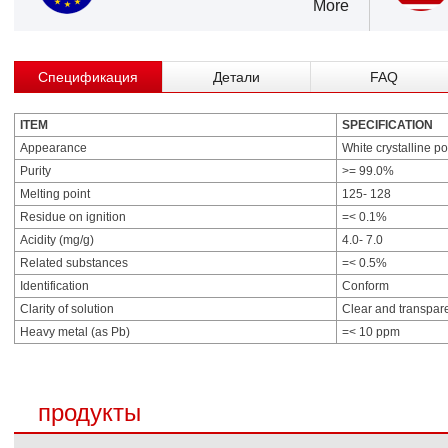
More
Спецификация
Детали
FAQ
ITEM
SPECIFICATION
Appearance
White crystalline p
Purity
>= 99.0%
Melting point
125- 128
Residue on ignition
=< 0.1%
Acidity (mg/g)
4.0- 7.0
Related substances
=< 0.5%
Identification
Conform
Clarity of solution
Clear and transpar
Heavy metal (as Pb)
=< 10 ppm
продукты