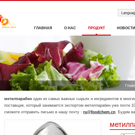
ГЛАВНАЯ
О НАС
ПРОДУКТ
НОВОСТ
Глав
метилпарабен
один из самых важных сырьях и ингредиентов в мно
поставщик, который занимается экспортом метилпарабен уже почти 10
сможете отправить письмо в нашу почту：
ru@foodchem.cn
. Будем ва
метилп