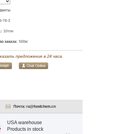
иданты
9-76-3
:
10тон
о заказа:
500кг
казать предложение в 24 часа.
Почта:
ru@foodchem.cn
USA warehouse
Products in stock