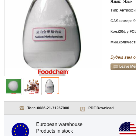
Язык
:
Тип:
Антиокс
CAS номер:
9
Кол./20фу FCL
Мин.количеств
Будем вам о
Тел:
+0086-21-31267000
PDF Download
European warehouse
Products in stock