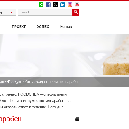
И
ПРОЕКТ
УСПЕХ
Контакт
ная
>>
Продукт
>>
Антиоксиданты
>>метилпарабен
гих странах. FOODCHEM—специальный
 лет. Если вам нужно метилпарабен. вы
м оказать ответ в течение 1-ого дня.
арабен