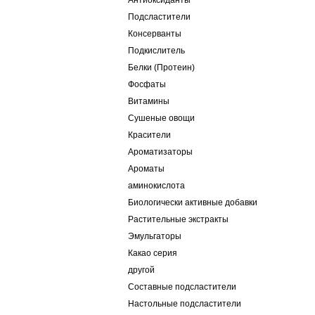
Антиоксиданты
Подсластители
Консерванты
Подкислитель
Белки (Протеин)
Фосфаты
Витамины
Сушеные овощи
Красители
Ароматизаторы
Ароматы
аминокислота
Биологически активные добавки
Растительные экстракты
Эмульгаторы
Какао серия
другой
Составные подсластители
Настольные подсластители