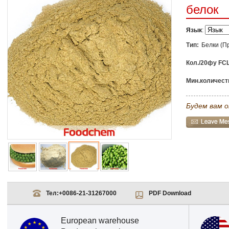
белок
Язык
:
Тип:
Белки (П
Кол./20фу FCL
Мин.количеств
Будем вам о
Тел:
+0086-21-31267000
PDF Download
European warehouse