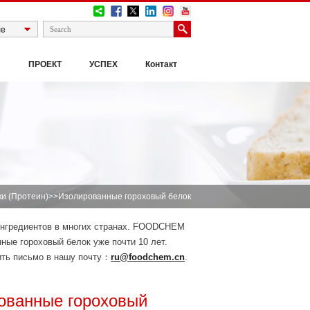
И
ПРОЕКТ
УСПЕХ
Контакт
ки (Протеин)
>>Изолированные гороховый белок
ингредиентов в многих странах. FOODCHEM
ые гороховый белок уже почти 10 лет.
ить письмо в нашу почту：
ru@foodchem.cn
.
ованные гороховый