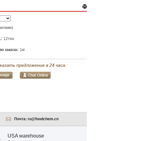
ротеин)
:
12тон
о заказа:
1кг
казать предложение в 24 часа.
Почта:
ru@foodchem.cn
USA warehouse