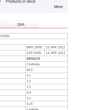
Products in stock
More
Q&A
ATION
MFG. DATE:
15. APR. 2012
EXP. DATE:
14. APR. 2013
RESULTS
Conforms
80.5
5.1
3.2
1.2
0.8
0.1
0.15
Conform