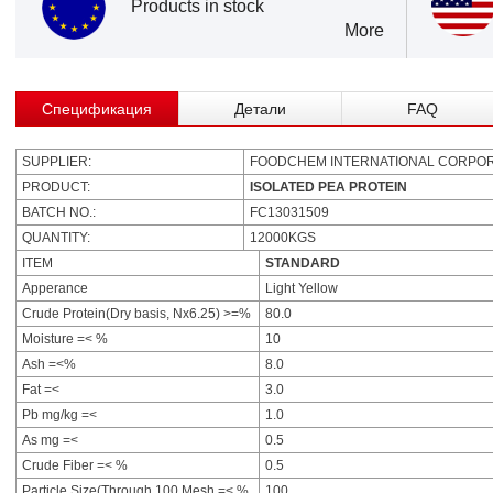
Products in stock
More
Спецификация
Детали
FAQ
SUPPLIER:
FOODCHEM INTERNATIONAL CORPOR
PRODUCT:
ISOLATED PEA PROTEIN
BATCH NO.:
FC13031509
QUANTITY:
12000KGS
ITEM
STANDARD
Apperance
Light Yellow
Crude Protein(Dry basis, Nx6.25) >=%
80.0
Moisture =< %
10
Ash =<%
8.0
Fat =<
3.0
Pb mg/kg =<
1.0
As mg =<
0.5
Crude Fiber =< %
0.5
Particle Size(Through 100 Mesh =< %
100