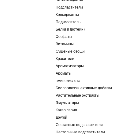
Антиоксиданты
Подсластители
Консерванты
Подкислитель
Белки (Протеин)
Фосфаты
Витамины
Сушеные овощи
Красители
Ароматизаторы
Ароматы
аминокислота
Биологически активные добавки
Растительные экстракты
Эмульгаторы
Какао серия
другой
Составные подсластители
Настольные подсластители