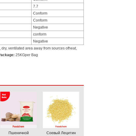
7.7
Conform
Conform
Negative
conform
Negative
l, dry, ventilated area away from sources ofheat,
Package:
25KGper Bag
Пшеничной
Соевый Лецитин