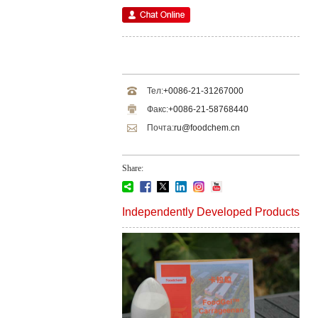
Тел:
+0086-21-31267000
Факс:
+0086-21-58768440
Почта:
ru@foodchem.cn
Share:
Independently Developed Products