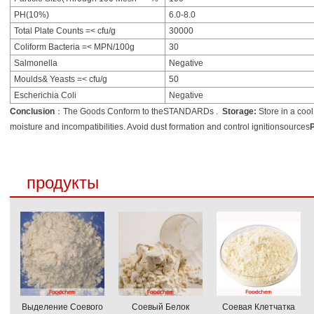
PH(10%)
6.0-8.0
Total Plate Counts =< cfu/g
30000
Coliform Bacteria =< MPN/100g
30
Salmonella
Negative
Moulds& Yeasts =< cfu/g
50
Escherichia Coli
Negative
Conclusion
：The Goods Conform to theSTANDARDs .
Storage:
Store in a coo
moisture and incompatibilities. Avoid dust formation and control ignitionsources
продукты
Выделение Соевого
Соевый Белок
Соевая Клетчатка