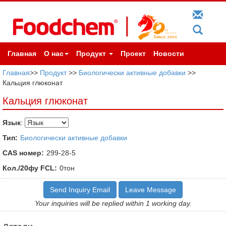
Главная
О нас
Продукт
Проект
Новости
Главная
>>
Продукт
>>
Биологически активные добавки
>>
Кальция глюконат
Кальция глюконат
Язык
:
Тип:
Биологически активные добавки
CAS номер:
299-28-5
Кол./20фу FCL:
0тон
Send Inquiry Email
Leave Message
Your inquiries will be replied within 1 working day.