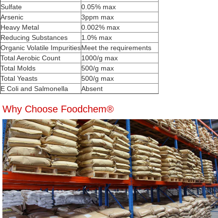
Sulfate
0.05% max
Arsenic
3ppm max
Heavy Metal
0.002% max
Reducing Substances
1.0% max
Organic Volatile Impurities
Meet the requirements
Total Aerobic Count
1000/g max
Total Molds
500/g max
Total Yeasts
500/g max
E Coli and Salmonella
Absent
Why Choose Foodchem®