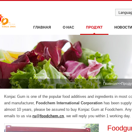
ГЛАВНАЯ
О НАС
ПРОДУКТ
НОВОСТ
Главная
>>
Проду
Konjac Gum is one of the popular food additives and ingredients in most c
and manufacturer,
Foodchem International Corporation
has been supplyi
almost 10 years, please be assured to buy Konjac Gum at Foodchem. Any i
emails to us via
ru@foodchem.cn
, we will reply you within 1 working day.
Foodgu