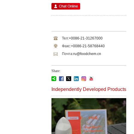
Тел:
+0086-21-31267000
Факс:
+0086-21-58768440
Почта:
ru@foodchem.cn
Share:
Independently Developed Products