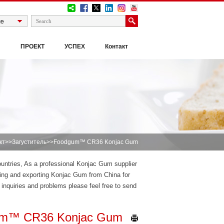
И
ПРОЕКТ
УСПЕХ
Контакт
кт
>>
Загуститель
>>Foodgum™ CR36 Konjac Gum
ountries, As a professional Konjac Gum supplier
ng and exporting Konjac Gum from China for
nquiries and problems please feel free to send
m™ CR36 Konjac Gum