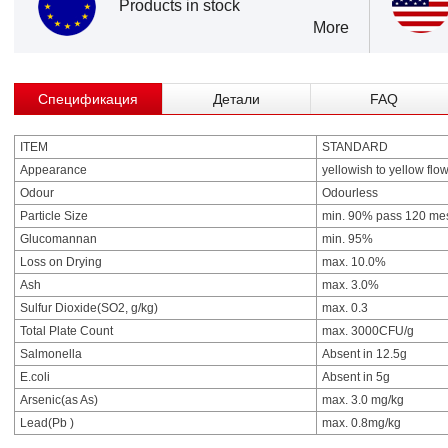
Products in stock
More
Спецификация
Детали
FAQ
ITEM
STANDARD
Appearance
yellowish to yellow fl
Odour
Odourless
Particle Size
min. 90% pass 120 me
Glucomannan
min. 95%
Loss on Drying
max. 10.0%
Ash
max. 3.0%
Sulfur Dioxide(SO2, g/kg)
max. 0.3
Total Plate Count
max. 3000CFU/g
Salmonella
Absent in 12.5g
E.coli
Absent in 5g
Arsenic(as As)
max. 3.0 mg/kg
Lead(Pb )
max. 0.8mg/kg