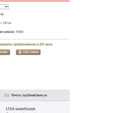
ель
:
18тон
о заказа:
500кг
казать предложение в 24 часа.
Почта:
ru@foodchem.cn
USA warehouse