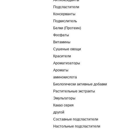
Антиоксиданты
Подсластители
Консерванты
Подкислитель
Белки (Протеин)
Фосфаты
Витамины
Сушеные овощи
Красители
Ароматизаторы
Ароматы
аминокислота
Биологически активные добавки
Растительные экстракты
Эмульгаторы
Какао серия
другой
Составные подсластители
Настольные подсластители