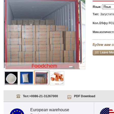
Язык
:
Тип:
Загустит
Кол./20фу FCL
Мин.количеств
Будем вам о
Тел:
+0086-21-31267000
PDF Download
European warehouse