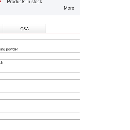
Products in stock
More
Q&A
owing powder
sh