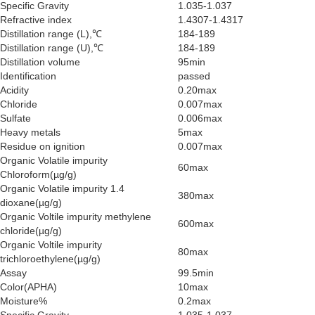
Specific Gravity
1.035-1.037
Refractive index
1.4307-1.4317
Distillation range (L),℃
184-189
Distillation range (U),℃
184-189
Distillation volume
95min
Identification
passed
Acidity
0.20max
Chloride
0.007max
Sulfate
0.006max
Heavy metals
5max
Residue on ignition
0.007max
Organic Volatile impurity
60max
Chloroform(µg/g)
Organic Volatile impurity 1.4
380max
dioxane(µg/g)
Organic Voltile impurity methylene
600max
chloride(µg/g)
Organic Voltile impurity
80max
trichloroethylene(µg/g)
Assay
99.5min
Color(APHA)
10max
Moisture%
0.2max