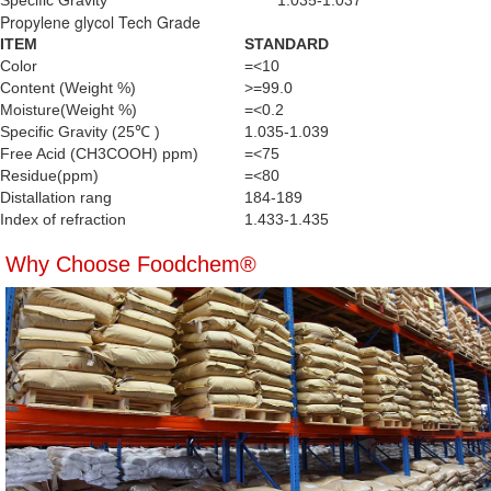
Specific Gravity
1.035-1.037
Propylene glycol Tech Grade
ITEM
STANDARD
Color
=<10
Content (Weight %)
>=99.0
Moisture(Weight %)
=<0.2
Specific Gravity (25℃ )
1.035-1.039
Free Acid (CH3COOH) ppm)
=<75
Residue(ppm)
=<80
Distallation rang
184-189
Index of refraction
1.433-1.435
Why Choose Foodchem®