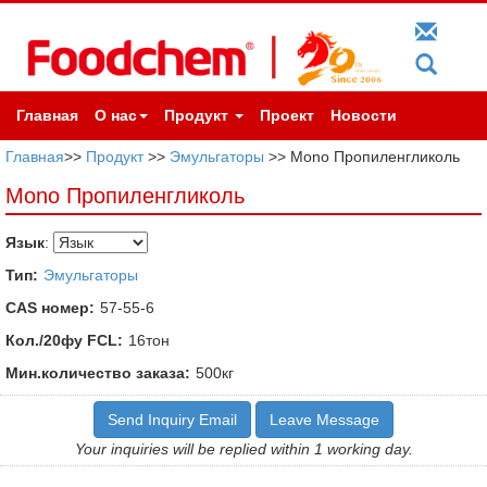
Главная
О нас
Продукт
Проект
Новости
Главная
>>
Продукт
>>
Эмульгаторы
>> Mono Пропиленгликоль
Mono Пропиленгликоль
Язык
:
Тип:
Эмульгаторы
CAS номер:
57-55-6
Кол./20фу FCL:
16тон
Мин.количество заказа:
500кг
Send Inquiry Email
Leave Message
Your inquiries will be replied within 1 working day.