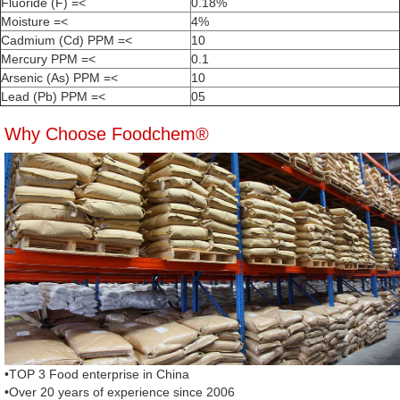
Fluoride (F) =<
0.18%
Moisture =<
4%
Cadmium (Cd) PPM =<
10
Mercury PPM =<
0.1
Arsenic (As) PPM =<
10
Lead (Pb) PPM =<
05
Why Choose Foodchem®
•TOP 3 Food enterprise in China
•Over 20 years of experience since 2006