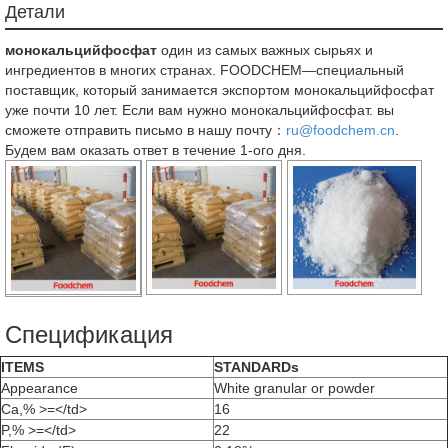
Детали
монокальцийфосфат
один из самых важных сырьях и
ингредиентов в многих странах. FOODCHEM—специальный
поставщик, который занимается экспортом монокальцийфосфат
уже почти 10 лет. Если вам нужно монокальцийфосфат. вы
сможете отправить письмо в нашу почту：
ru@foodchem.cn
.
Будем вам оказать ответ в течение 1-ого дня.
Спецификация
ITEMS
STANDARDs
Appearance
White granular or powder
Ca,% >=</td>
16
P,% >=</td>
22