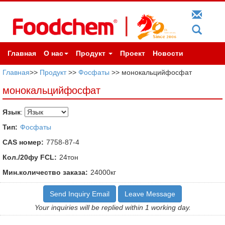
Главная
О нас
Продукт
Проект
Новости
Главная
>>
Продукт
>>
Фосфаты
>> монокальцийфосфат
монокальцийфосфат
Язык
:
Тип:
Фосфаты
CAS номер:
7758-87-4
Кол./20фу FCL:
24тон
Мин.количество заказа:
24000кг
Send Inquiry Email
Leave Message
Your inquiries will be replied within 1 working day.