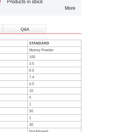
Products in stock
More
Q&A
STANDARD
Murrey Powder
100
3.5
6.0
7.4
0.5
10
5
1
50
1
30
Not Allowed