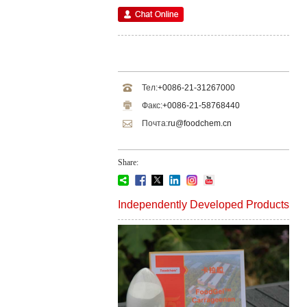
Тел:
+0086-21-31267000
Факс:
+0086-21-58768440
Почта:
ru@foodchem.cn
Share:
Independently Developed Products