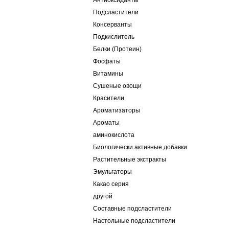
Антиоксиданты
Подсластители
Консерванты
Подкислитель
Белки (Протеин)
Фосфаты
Витамины
Сушеные овощи
Красители
Ароматизаторы
Ароматы
аминокислота
Биологически активные добавки
Растительные экстракты
Эмульгаторы
Какао серия
другой
Составные подсластители
Настольные подсластители