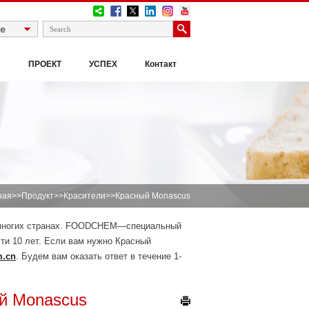
И
ПРОЕКТ
УСПЕХ
Контакт
ная
>>
Продукт
>>
Красители
>>Красный Monascus
в многих странах. FOODCHEM—специальный
ти 10 лет. Если вам нужно Красный
m.cn
. Будем вам оказать ответ в течение 1-
й Monascus