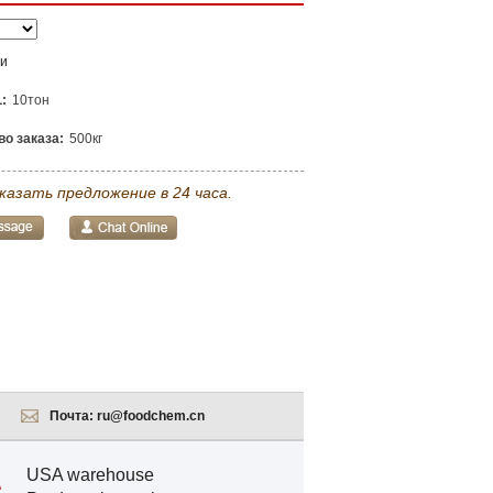
ли
:
10тон
о заказа:
500кг
казать предложение в 24 часа.
Почта:
ru@foodchem.cn
USA warehouse