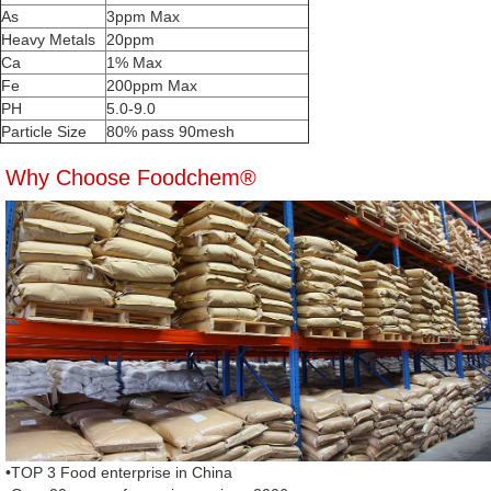
As
3ppm Max
Heavy Metals
20ppm
Ca
1% Max
Fe
200ppm Max
PH
5.0-9.0
Particle Size
80% pass 90mesh
Why Choose Foodchem®
•TOP 3 Food enterprise in China