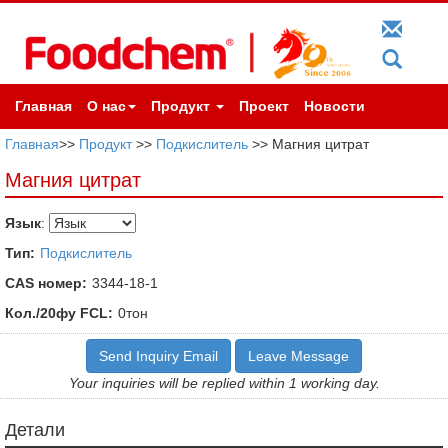
Главная
О нас
Продукт
Проект
Новости
Главная
>>
Продукт
>>
Подкислитель
>> Магния цитрат
Магния цитрат
Язык
:
Тип:
Подкислитель
CAS номер:
3344-18-1
Кол./20фу FCL:
0тон
Send Inquiry Email
Leave Message
Your inquiries will be replied within 1 working day.
Детали