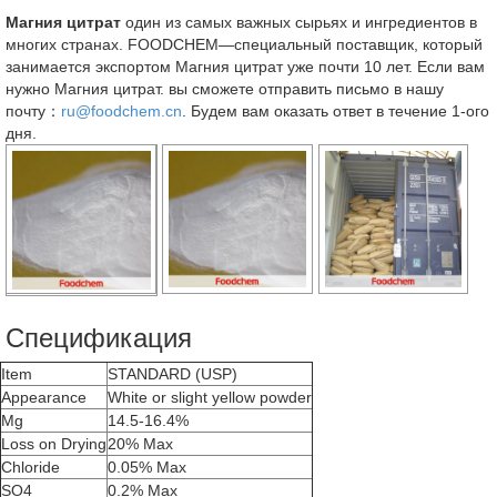
Магния цитрат
один из самых важных сырьях и ингредиентов в
многих странах. FOODCHEM—специальный поставщик, который
занимается экспортом Магния цитрат уже почти 10 лет. Если вам
нужно Магния цитрат. вы сможете отправить письмо в нашу
почту：
ru@foodchem.cn
. Будем вам оказать ответ в течение 1-ого
дня.
Спецификация
Item
STANDARD (USP)
Appearance
White or slight yellow powder
Mg
14.5-16.4%
Loss on Drying
20% Max
Chloride
0.05% Max
SO4
0.2% Max