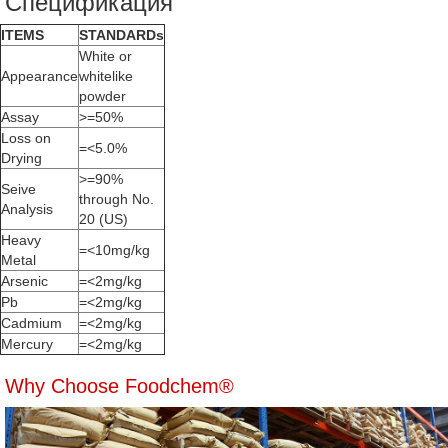
Спецификация
ITEMS
STANDARDs
White or
Appearance
whitelike
powder
Assay
>=50%
Loss on
=<5.0%
Drying
>=90%
Seive
through No.
Analysis
20 (US)
Heavy
=<10mg/kg
Metal
Arsenic
=<2mg/kg
Pb
=<2mg/kg
Cadmium
=<2mg/kg
Mercury
=<2mg/kg
Why Choose Foodchem®