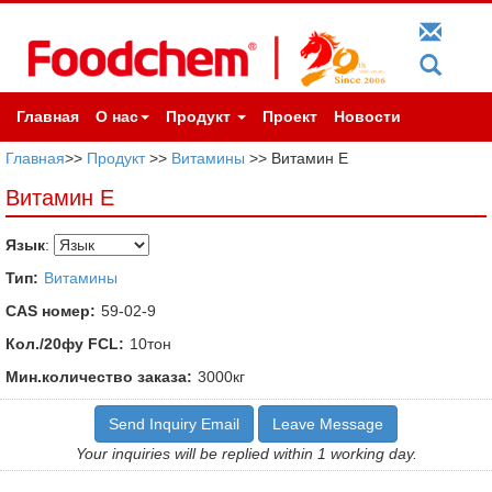
Главная
О нас
Продукт
Проект
Новости
Главная
>>
Продукт
>>
Витамины
>> Витамин Е
Витамин Е
Язык
:
Тип:
Витамины
CAS номер:
59-02-9
Кол./20фу FCL:
10тон
Мин.количество заказа:
3000кг
Send Inquiry Email
Leave Message
Your inquiries will be replied within 1 working day.