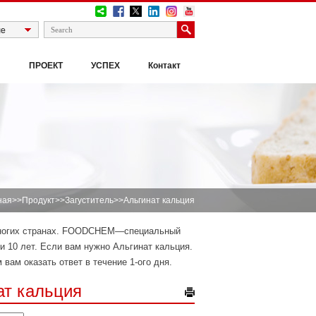
И
ПРОЕКТ
УСПЕХ
Контакт
ная
>>
Продукт
>>
Загуститель
>>Альгинат кальция
 многих странах. FOODCHEM—специальный
и 10 лет. Если вам нужно Альгинат кальция.
 вам оказать ответ в течение 1-ого дня.
ат кальция