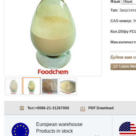
Язык
:
Тип:
Загустит
CAS номер:
9
Кол./20фу FCL
Мин.количеств
Будем вам о
Тел:
+0086-21-31267000
PDF Download
European warehouse
Products in stock