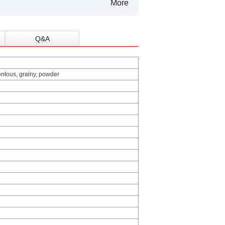
More
Q&A
entous, grainy, powder