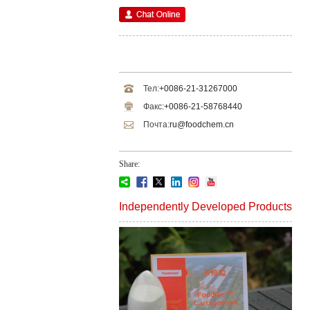
Тел:
+0086-21-31267000
Факс:
+0086-21-58768440
Почта:
ru@foodchem.cn
Share:
Independently Developed Products