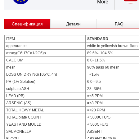
More
Спецификация
Детали
FAQ
ITEM
STANDARD
appearance
white to yellowish brown filam
assay(C6H7Ca1/2O6)n
89.6%- 104.5%
CALCIUM
8.0- 11.5%
mesh
90% pass 60 mesh
LOSS ON DRYING(105℃, 4h)
=<15%
PH (1% Solution)
6.0 - 9.5
sulphate ASH
28- 36%
LEAD (PB)
=<5 PPM
ARSENIC (AS)
=<3 PPM
TOTAL HEAVY METAL
=<20 PPM
TOTAL plate COUNT
< 5000CFU/G
YEAST AND MOULD
< 500CFU/G
SALMONELLA
ABSENT
E. COLI
ABSENT IN 25 G