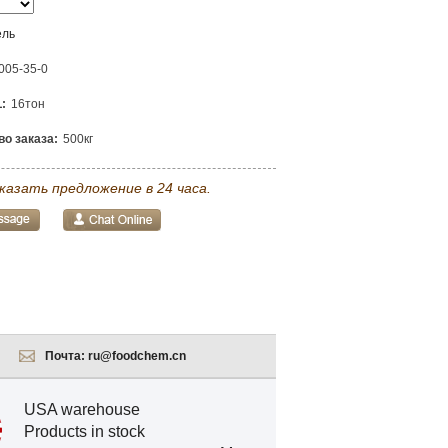
ель
005-35-0
:
16тон
о заказа:
500кг
казать предложение в 24 часа.
Почта:
ru@foodchem.cn
USA warehouse
Products in stock