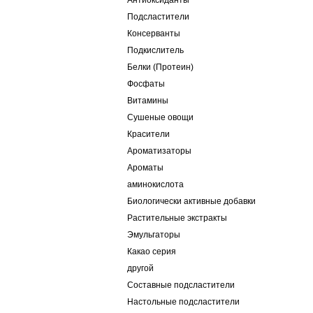
Антиоксиданты
Подсластители
Консерванты
Подкислитель
Белки (Протеин)
Фосфаты
Витамины
Сушеные овощи
Красители
Ароматизаторы
Ароматы
аминокислота
Биологически активные добавки
Растительные экстракты
Эмульгаторы
Какао серия
другой
Составные подсластители
Настольные подсластители