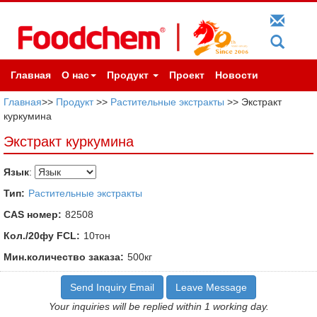
Главная
О нас
Продукт
Проект
Новости
Главная
>>
Продукт
>>
Растительные экстракты
>> Экстракт
куркумина
Экстракт куркумина
Язык
:
Тип:
Растительные экстракты
CAS номер:
82508
Кол./20фу FCL:
10тон
Мин.количество заказа:
500кг
Send Inquiry Email
Leave Message
Your inquiries will be replied within 1 working day.