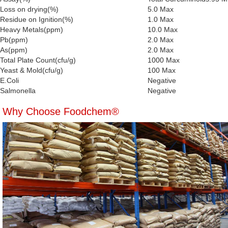
Loss on drying(%)
5.0 Max
Residue on Ignition(%)
1.0 Max
Heavy Metals(ppm)
10.0 Max
Pb(ppm)
2.0 Max
As(ppm)
2.0 Max
Total Plate Count(cfu/g)
1000 Max
Yeast & Mold(cfu/g)
100 Max
E.Coli
Negative
Salmonella
Negative
Why Choose Foodchem®