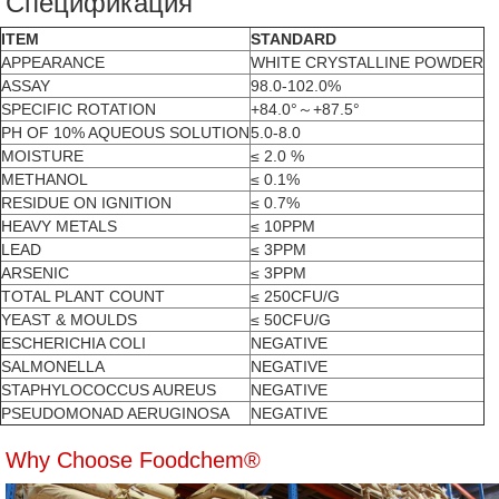
Спецификация
ITEM
STANDARD
APPEARANCE
WHITE CRYSTALLINE POWDER
ASSAY
98.0-102.0%
SPECIFIC ROTATION
+84.0°～+87.5°
PH OF 10% AQUEOUS SOLUTION
5.0-8.0
MOISTURE
≤ 2.0 %
METHANOL
≤ 0.1%
RESIDUE ON IGNITION
≤ 0.7%
HEAVY METALS
≤ 10PPM
LEAD
≤ 3PPM
ARSENIC
≤ 3PPM
TOTAL PLANT COUNT
≤ 250CFU/G
YEAST & MOULDS
≤ 50CFU/G
ESCHERICHIA COLI
NEGATIVE
SALMONELLA
NEGATIVE
STAPHYLOCOCCUS AUREUS
NEGATIVE
PSEUDOMONAD AERUGINOSA
NEGATIVE
Why Choose Foodchem®