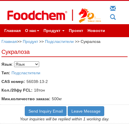
Главная
О нас
Продукт
Проект
Новости
Главная
>>
Продукт
>>
Подсластители
>> Сукралоза
Сукралоза
Язык
:
Тип:
Подсластители
CAS номер:
56038-13-2
Кол./20фу FCL:
18тон
Мин.количество заказа:
500кг
Send Inquiry Email
Leave Message
Your inquiries will be replied within 1 working day.