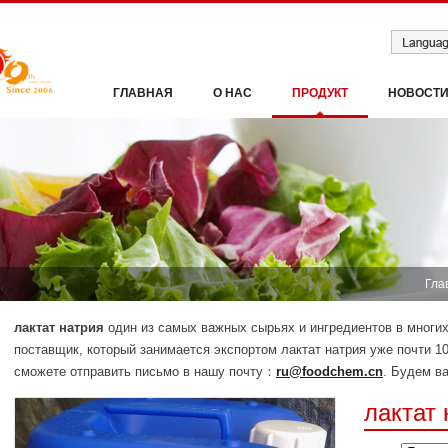
ГЛАВНАЯ
О НАС
ПРОДУКТ
НОВОСТ
Гла
лактат натрия
один из самых важных сырьях и ингредиентов в мно
поставщик, который занимается экспортом лактат натрия уже почти 10
сможете отправить письмо в нашу почту：
ru@foodchem.cn
. Будем ва
лактат 