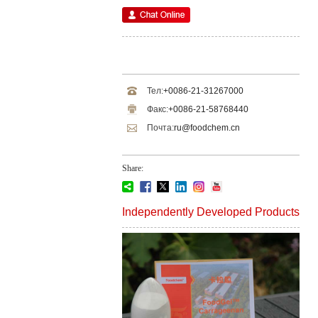
Тел:
+0086-21-31267000
Факс:
+0086-21-58768440
Почта:
ru@foodchem.cn
Share:
Independently Developed Products