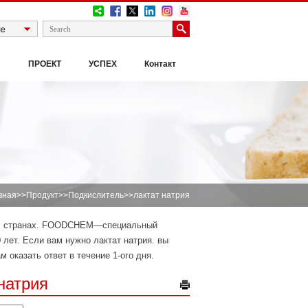
И
ПРОЕКТ
УСПЕХ
Контакт
вная
>>
Продукт
>>
Подкислитель
>>лактат натрия
гих странах. FOODCHEM—специальный
 лет. Если вам нужно лактат натрия. вы
м оказать ответ в течение 1-ого дня.
натрия