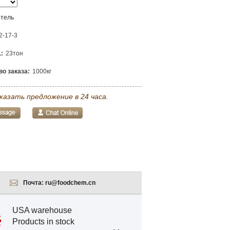
тель
2-17-3
:
23тон
о заказа:
1000кг
казать предложение в 24 часа.
Почта:
ru@foodchem.cn
USA warehouse
Products in stock