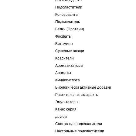
Антиоксиданты
Подсластители
Консерванты
Подкислитель
Белки (Протеин)
Фосфаты
Витамины
Сушеные овощи
Красители
Ароматизаторы
Ароматы
аминокислота
Биологически активные добавки
Растительные экстракты
Эмульгаторы
Какао серия
другой
Составные подсластители
Настольные подсластители