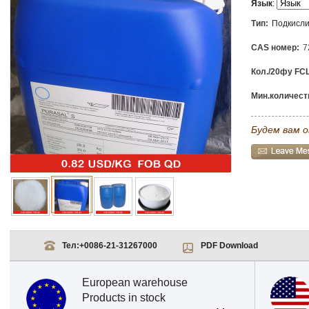
Язык
:
Тип:
Подкисли
CAS номер:
7
Кол./20фу FCL
Мин.количеств
Будем вам о
Тел:
+0086-21-31267000
PDF Download
European warehouse
Products in stock