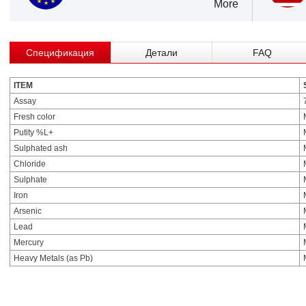
More
Спецификация
Детали
FAQ
ITEM
Assay
Fresh color
Putity %L+
Sulphated ash
Chloride
Sulphate
Iron
Arsenic
Lead
Mercury
Heavy Metals (as Pb)