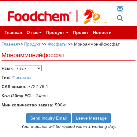
Главная
О нас
Продукт
Проект
Новости
Главная
>>
Продукт
>>
Фосфаты
>> Моноаммонийфосфат
Моноаммонийфосфат
Язык
:
Тип:
Фосфаты
CAS номер:
7722-76-1
Кол./20фу FCL:
24тон
Мин.количество заказа:
500кг
Send Inquiry Email
Leave Message
Your inquiries will be replied within 1 working day.