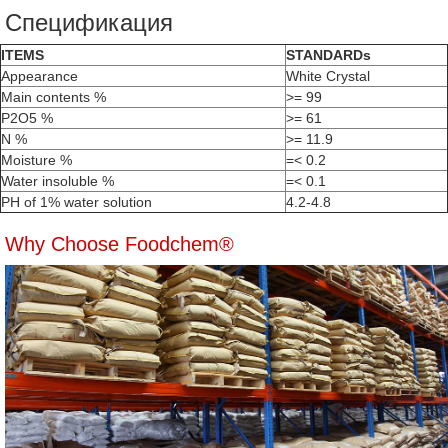
Спецификация
ITEMS
STANDARDs
Appearance
White Crystal
Main contents %
>= 99
P2O5 %
>= 61
N %
>= 11.9
Moisture %
=< 0.2
Water insoluble %
=< 0.1
PH of 1% water solution
4.2-4.8
Why Choose Foodchem®