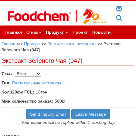
Главная
О нас
Продукт
Проект
Новости
Главная
>>
Продукт
>>
Растительные экстракты
>> Экстракт
Зеленого Чая (047)
Экстракт Зеленого Чая (047)
Язык
:
Тип:
Растительные экстракты
Кол./20фу FCL:
18тон
Мин.количество заказа:
500кг
Send Inquiry Email
Leave Message
Your inquiries will be replied within 1 working day.