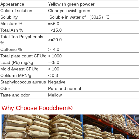
Appearance
Yellowish green powder
Color of solution
Clear yellowish green
Solubility
Soluble in water of （30±5）℃
Moisture %
=<6.0
Total Ash %
=<15.0
Total Tea Polyphenols
>=20.0
%
Caffeine %
>=4.0
Total plate count CFU/g
< 1000
Lead (Pb) mg/kg
=<5.0
Mold &yeast CFU/g
< 100
Coliform MPN/g
< 0.3
Staphylococcus aureus
Negative
Odor
Pure and normal
Taste and odor
Mellow
Why Choose Foodchem®